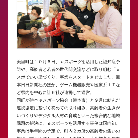
美里町は１０月６日、
ｅスポーツ
を活用した認知症予
防や、高齢者と若者の世代間交流などに取り組む「ｅ
スポでいい里づくり」事業をスタートさせました。熊
本日日新聞社のほか、ゲーム機器販売や医療系ＩＴな
ど県内を中心に計６社が連携して運営。
同町が熊本
ｅスポーツ
協会（熊本市）と９月に結んだ
連携協定に基づく初めての取り組み。高齢者の生きが
いづくりやデジタル人材の育成といった複合的な地域
課題の解決に、
ｅスポーツ
を活用する事例は国内初。
事業は半年間の予定で、町内２カ所の高齢者の集いの