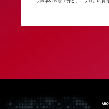
ソ熊本の５勝１分と、〝プロ〟の貫
ABO